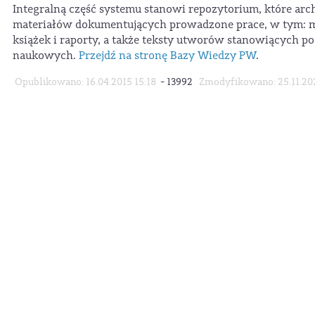
Integralną część systemu stanowi repozytorium, które arc
materiałów dokumentujących prowadzone prace, w tym: mon
książek i raporty, a także teksty utworów stanowiących p
naukowych.
Przejdź na stronę Bazy Wiedzy PW
.
-
Opublikowano: 16.04.2015 15:18
13992
Zmodyfikowano: 25.11.202