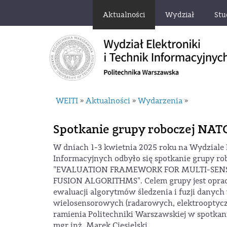
Aktualności
Wydział
Stu
WEITI
Aktualności
Wydarzenia
»
»
»
Spotkanie grupy roboczej NAT
W dniach 1-3 kwietnia 2025 roku na Wydziale E
Informacyjnych odbyło się spotkanie grupy r
"EVALUATION FRAMEWORK FOR MULTI-SEN
FUSION ALGORITHMS". Celem grupy jest opra
ewaluacji algorytmów śledzenia i fuzji danyc
wielosensorowych (radarowych, elektrooptyc
ramienia Politechniki Warszawskiej w spotkani
mgr inż. Marek Ciesielski.