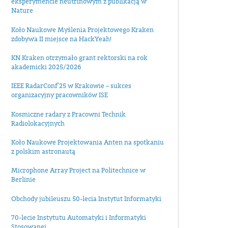
eksperymencie neutrinowym z publikacją w
Nature
Koło Naukowe Myślenia Projektowego Kraken
zdobywa II miejsce na HackYeah!
KN Kraken otrzymało grant rektorski na rok
akademicki 2025/2026
IEEE RadarConf’25 w Krakowie – sukces
organizacyjny pracowników ISE
Kosmiczne radary z Pracowni Technik
Radiolokacyjnych
Koło Naukowe Projektowania Anten na spotkaniu
z polskim astronautą
Microphone Array Project na Politechnice w
Berlinie
Obchody jubileuszu 50-lecia Instytut Informatyki
70-lecie Instytutu Automatyki i Informatyki
Stosowanej