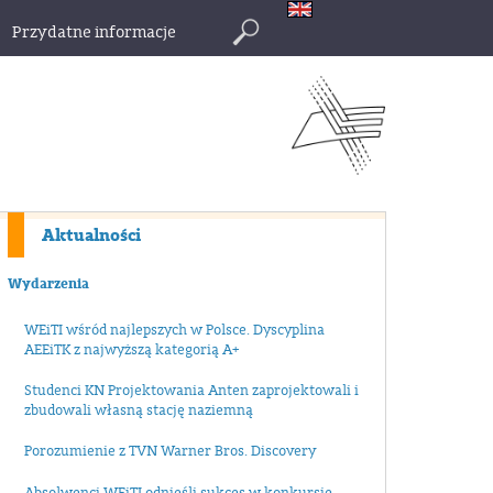
Przydatne informacje
Szukaj
Aktualności
Wydarzenia
WEiTI wśród najlepszych w Polsce. Dyscyplina
AEEiTK z najwyższą kategorią A+
Studenci KN Projektowania Anten zaprojektowali i
zbudowali własną stację naziemną
Porozumienie z TVN Warner Bros. Discovery
Absolwenci WEiTI odnieśli sukces w konkursie