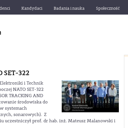
denci
Kandydaci
Badania i nauka
Społeczność
O SET-322
lektroniki i Technik
oboczej NATO SET-322
SOR TRACKING AND
cowanie środowiska do
h w systemach
znych, sonarowych). Z
u uczestniczył prof. dr hab. inż. Mateusz Malanowski i