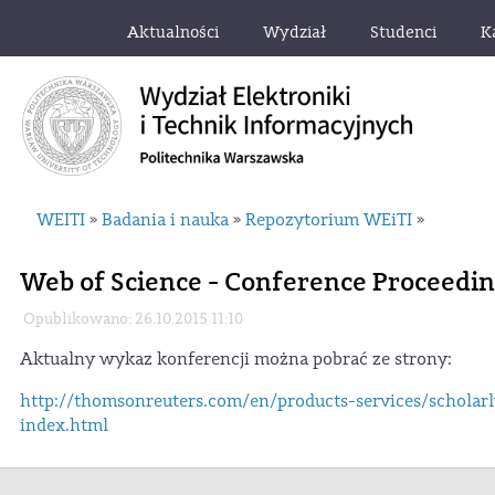
Aktualności
Wydział
Studenci
K
WEITI
Badania i nauka
Repozytorium WEiTI
»
»
»
Web of Science - Conference Proceedin
Opublikowano: 26.10.2015 11:10
Aktualny wykaz konferencji można pobrać ze strony:
http://thomsonreuters.com/en/products-services/scholarl
index.html