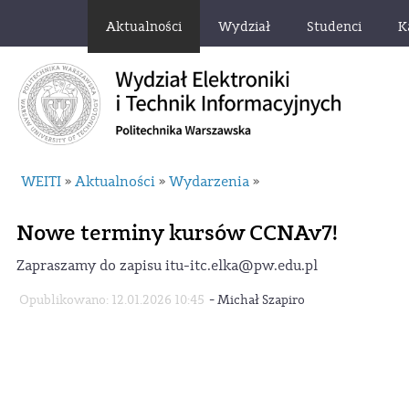
Aktualności
Wydział
Studenci
K
WEITI
Aktualności
Wydarzenia
»
»
»
Nowe terminy kursów CCNAv7!
Zapraszamy do zapisu itu-itc.elka@pw.edu.pl
-
Opublikowano: 12.01.2026 10:45
Michał Szapiro