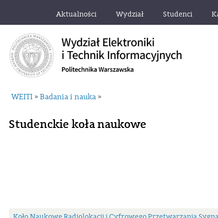
Aktualności
Wydział
Studenci
K
WEITI
Badania i nauka
»
»
Studenckie koła naukowe
Koło Naukowe Radiolokacji i Cyfrowego Przetwarzania Sygn