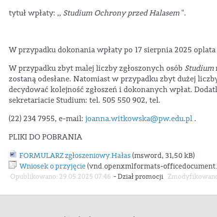
tytuł wpłaty: ,,
Studium Ochrony przed Halasem
".
W przypadku dokonania wpłaty po 17 sierpnia 2025 oplata 
W przypadku zbyt malej liczby zgłoszonych osób
Studium
zostaną odesłane. Natomiast w przypadku zbyt dużej liczb
decydować kolejność zgłoszeń i dokonanych wpłat. Doda
sekretariacie Studium: tel. 505 550 902, tel.
(22) 234 7955, e-mail:
joanna.witkowska@pw.edu.pl
.
PLIKI DO POBRANIA
FORMULARZ zgłoszeniowy.Hałas
(msword, 31,50 kB)
Wniosek o przyjęcie
(vnd.openxmlformats-officedocument.
-
Opublikowano: 29.05.2025 07:46
Dział promocji
Zmodyfikowano: