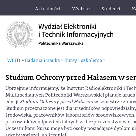
Aktualności
Wydział
Studenci
K
WEITI
Badania i nauka
Kursy i szkolenia
»
»
»
Studium Ochrony przed Hałasem w se
Uprzejmie informujemy, że Instytut Radioelektroniki i Tec
Multimedialnych Politechniki Warszawskiej planuje uruch
edycji
Studium Ochrony przed Hałasem
w semestrze zimo
Studium przeznaczone jest dla urzędników odpowiedzialn
środowiska, pracowników laboratoriów środowiskowych, 
pracowników odpowiedzialnych za bezpieczeństwo w śro
Uczestnikami kursu mogą być osoby posiadające dyplom u
szkoły wyższej lub średniej.