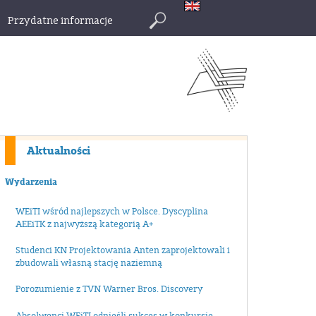
Przydatne informacje
Szukaj
Aktualności
Wydarzenia
WEiTI wśród najlepszych w Polsce. Dyscyplina
AEEiTK z najwyższą kategorią A+
Studenci KN Projektowania Anten zaprojektowali i
zbudowali własną stację naziemną
Porozumienie z TVN Warner Bros. Discovery
Absolwenci WEiTI odnieśli sukces w konkursie