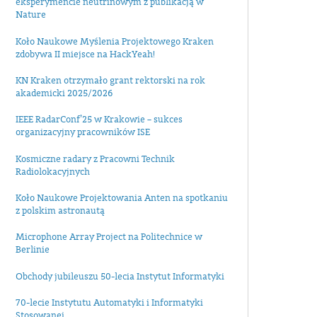
eksperymencie neutrinowym z publikacją w
Nature
Koło Naukowe Myślenia Projektowego Kraken
zdobywa II miejsce na HackYeah!
KN Kraken otrzymało grant rektorski na rok
akademicki 2025/2026
IEEE RadarConf’25 w Krakowie – sukces
organizacyjny pracowników ISE
Kosmiczne radary z Pracowni Technik
Radiolokacyjnych
Koło Naukowe Projektowania Anten na spotkaniu
z polskim astronautą
Microphone Array Project na Politechnice w
Berlinie
Obchody jubileuszu 50-lecia Instytut Informatyki
70-lecie Instytutu Automatyki i Informatyki
Stosowanej