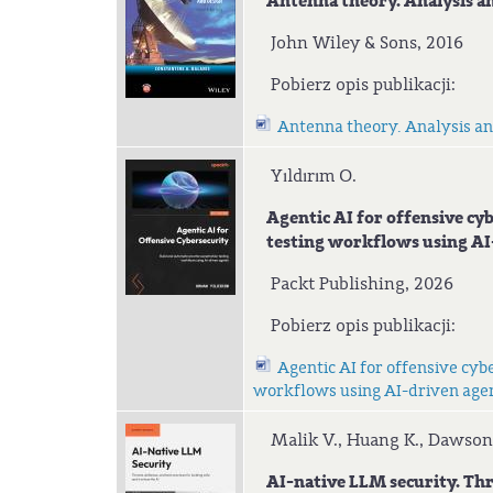
Antenna theory. Analysis an
John Wiley & Sons, 2016
Pobierz opis publikacji:
Antenna theory. Analysis an
Yıldırım O.
Agentic AI for offensive cyb
testing
workflows using AI
Packt Publishing, 2026
Pobierz opis publikacji:
Agentic AI for offensive cyb
workflows using AI-driven age
Malik V., Huang K., Dawso
AI-native LLM security. Threa