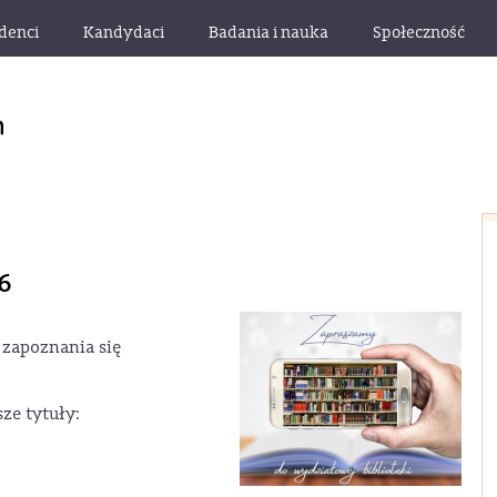
denci
Kandydaci
Badania i nauka
Społeczność
6
 zapoznania się
sze tytuły: