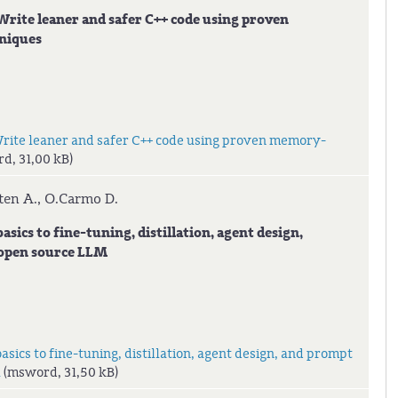
te leaner and safer C++ code using proven
iques
te leaner and safer C++ code using proven memory-
d, 31,00 kB)
ten A., O.Carmo D.
ics to fine-tuning, distillation, agent design,
open source LLM
sics to fine-tuning, distillation, agent design, and prompt
M
(msword, 31,50 kB)