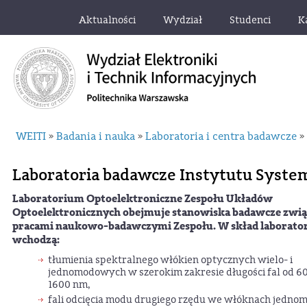
Aktualności
Wydział
Studenci
K
WEITI
Badania i nauka
Laboratoria i centra badawcze
»
»
»
Laboratoria badawcze Instytutu Syst
Laboratorium Optoelektroniczne Zespołu Układów
Optoelektronicznych obejmuje stanowiska badawcze zwią
pracami naukowo-badawczymi Zespołu. W skład laborato
wchodzą:
tłumienia spektralnego włókien optycznych wielo- i
jednomodowych w szerokim zakresie długości fal od 6
1600 nm,
fali odcięcia modu drugiego rzędu we włóknach jedn