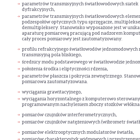
parametrów transmisyjnych światłowodowych siatek
dyfrakcyjnych,
parametrów transmisyjnych światłowodowych elemen
podzespołów optycznych typu sprzęgacze, multiplekse
demultipleksery. Stanowisko wyposażone jest w unik
aparaturę pomiarową pracującą pod nadzorem kompute
cały proces pomiarowy jest zautomatyzowany.
profilu refrakcyjnego światłowodów jednomodowych
transmisyjną pola bliskiego,
średnicy modu podstawowego w światłowodzie jedn
położenia środka i eliptyczności rdzenia,
parametrów płaszcza i pokrycia zewnętrznego. Stano
pomiarowa zautomatyzowana.
wyciągania grawitacyjnego,
wyciągania horyzontalnego z komputerowo sterowany
programowanym nachyleniem zboczy stożków włókn
pomiarów czujników interferometrycznych,
pomiarów czujników natężeniowych (wibrometr świa
pomiarów elektrooptycznych modulatorów światła,
pomiarów charakterystyk widmowych i przestrzennyc