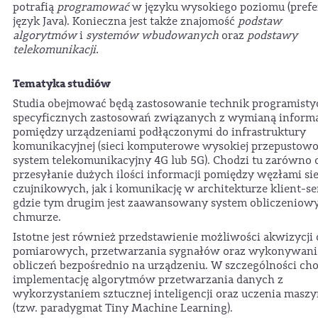
potrafią
programować
w języku wysokiego poziomu (pref
język Java). Konieczna jest także znajomość
podstaw
algorytmów
i
systemów wbudowanych
oraz
podstawy
telekomunikacji.
Tematyka studiów
Studia obejmować będą zastosowanie technik programist
specyficznych zastosowań związanych z wymianą informa
pomiędzy urządzeniami podłączonymi do infrastruktury
komunikacyjnej (sieci komputerowe wysokiej przepustowo
system telekomunikacyjny 4G lub 5G). Chodzi tu zarówno 
przesyłanie dużych ilości informacji pomiędzy węzłami sie
czujnikowych, jak i komunikację w architekturze klient-s
gdzie tym drugim jest zaawansowany system obliczeniow
chmurze.
Istotne jest również przedstawienie możliwości akwizycji
pomiarowych, przetwarzania sygnałów oraz wykonywani
obliczeń bezpośrednio na urządzeniu. W szczególności cho
implementację algorytmów przetwarzania danych z
wykorzystaniem sztucznej inteligencji oraz uczenia mas
(tzw. paradygmat Tiny Machine Learning).