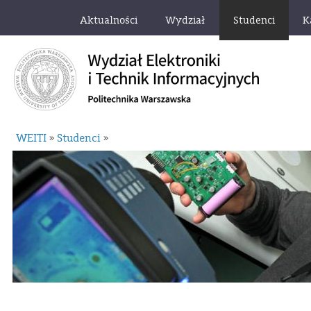
Aktualności
Wydział
Studenci
K
WEITI
Studenci
»
»