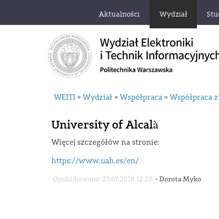
Aktualności
Wydział
Stu
WEITI
Wydział
Współpraca
Współpraca z
»
»
»
University of Alcalà
Więcej szczegółów na stronie:
https://www.uah.es/en/
-
Opublikowano: 23.07.2018 12:20
Dorota Myko