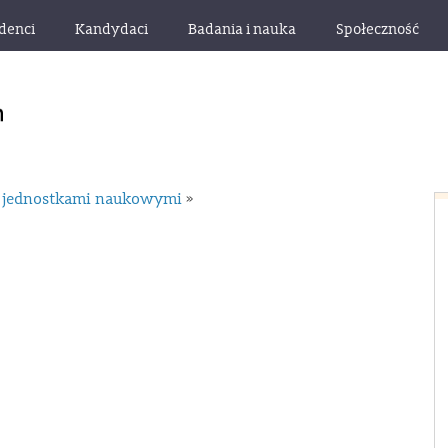
denci
Kandydaci
Badania i nauka
Społeczność
 jednostkami naukowymi
»