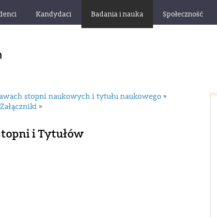
denci
Kandydaci
Badania i nauka
Społeczność
awach stopni naukowych i tytułu naukowego
»
Załączniki
»
Stopni i Tytułów