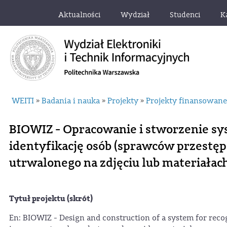
Aktualności
Wydział
Studenci
K
WEITI
Badania i nauka
Projekty
Projekty finansowan
»
»
»
BIOWIZ - Opracowanie i stworzenie sy
identyfikację osób (sprawców przestę
utrwalonego na zdjęciu lub materiałac
Tytuł projektu (skrót)
En: BIOWIZ - Design and construction of a system for recog