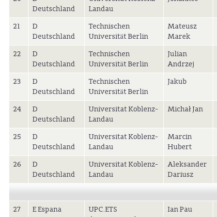
Deutschland
Landau
21
D
Technischen
Mateusz
Deutschland
Universität Berlin
Marek
22
D
Technischen
Julian
Deutschland
Universität Berlin
Andrzej
23
D
Technischen
Jakub
Deutschland
Universität Berlin
24
D
Universitat Koblenz-
Michał Jan
Deutschland
Landau
25
D
Universitat Koblenz-
Marcin
Deutschland
Landau
Hubert
26
D
Universitat Koblenz-
Aleksander
Deutschland
Landau
Dariusz
27
E Espana
UPC.ETS
Ian Pau