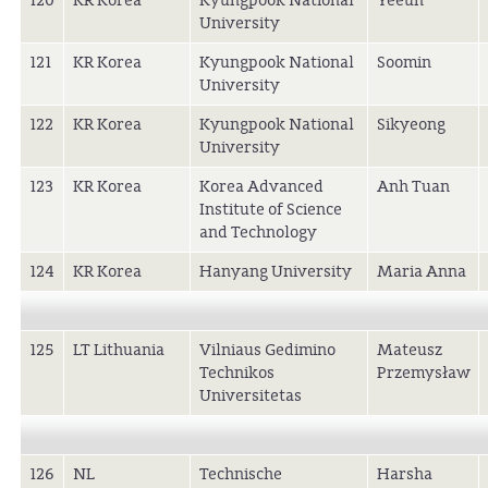
120
KR Korea
Kyungpook National
Yeeun
University
121
KR Korea
Kyungpook National
Soomin
University
122
KR Korea
Kyungpook National
Sikyeong
University
123
KR Korea
Korea Advanced
Anh Tuan
Institute of Science
and Technology
124
KR Korea
Hanyang University
Maria Anna
125
LT Lithuania
Vilniaus Gedimino
Mateusz
Technikos
Przemysław
Universitetas
126
NL
Technische
Harsha