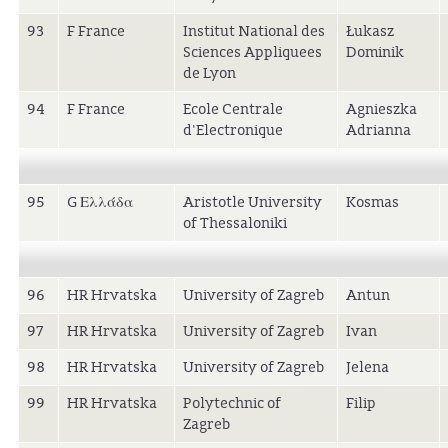
93
F France
Institut National des
Łukasz
Sciences Appliquees
Dominik
de Lyon
94
F France
Ecole Centrale
Agnieszka
d'Electronique
Adrianna
95
G Ελλάδα
Aristotle University
Kosmas
of Thessaloniki
96
HR Hrvatska
University of Zagreb
Antun
97
HR Hrvatska
University of Zagreb
Ivan
98
HR Hrvatska
University of Zagreb
Jelena
99
HR Hrvatska
Polytechnic of
Filip
Zagreb