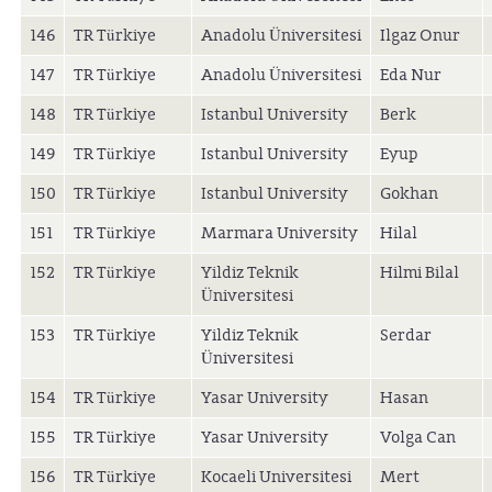
146
TR Türkiye
Anadolu Üniversitesi
Ilgaz Onur
147
TR Türkiye
Anadolu Üniversitesi
Eda Nur
148
TR Türkiye
Istanbul University
Berk
149
TR Türkiye
Istanbul University
Eyup
150
TR Türkiye
Istanbul University
Gokhan
151
TR Türkiye
Marmara University
Hilal
152
TR Türkiye
Yildiz Teknik
Hilmi Bilal
Üniversitesi
153
TR Türkiye
Yildiz Teknik
Serdar
Üniversitesi
154
TR Türkiye
Yasar University
Hasan
155
TR Türkiye
Yasar University
Volga Can
156
TR Türkiye
Kocaeli Universitesi
Mert