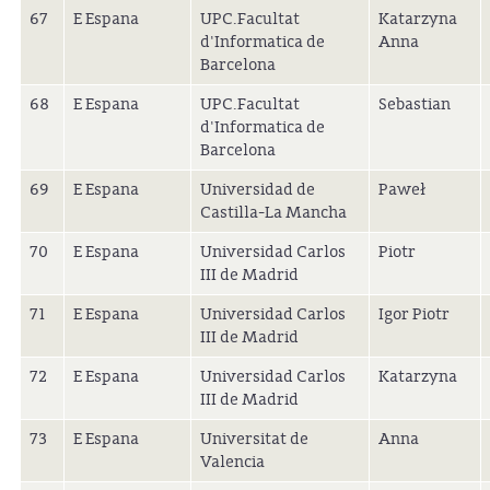
67
E Espana
UPC.Facultat
Katarzyna
d'Informatica de
Anna
Barcelona
68
E Espana
UPC.Facultat
Sebastian
d'Informatica de
Barcelona
69
E Espana
Universidad de
Paweł
Castilla-La Mancha
70
E Espana
Universidad Carlos
Piotr
III de Madrid
71
E Espana
Universidad Carlos
Igor Piotr
III de Madrid
72
E Espana
Universidad Carlos
Katarzyna
III de Madrid
73
E Espana
Universitat de
Anna
Valencia