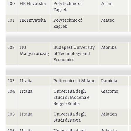
100
HR Hrvatska
Polytechnic of
Arian
Zagreb
101
HR Hrvatska
Polytechnic of
Mateo
Zagreb
102
HU
Budapest University
Monika
Magyarorszag
of Technology and
Economics
103
I Italia
Politecnico di Milano
Ramiela
104
I Italia
Universita degli
Giacomo
Studi di Modena e
Reggio Emilia
105
I Italia
Universita degli
Mladen
Studi di Pavia
106
I Italia
Universita degli
Alberto