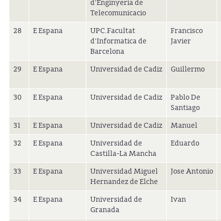
d'Enginyeria de
Telecomunicacio
28
E Espana
UPC.Facultat
Francisco
d'Informatica de
Javier
Barcelona
29
E Espana
Universidad de Cadiz
Guillermo
30
E Espana
Universidad de Cadiz
Pablo De
Santiago
31
E Espana
Universidad de Cadiz
Manuel
32
E Espana
Universidad de
Eduardo
Castilla-La Mancha
33
E Espana
Universidad Miguel
Jose Antonio
Hernandez de Elche
34
E Espana
Universidad de
Ivan
Granada