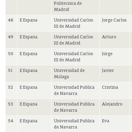
Politecnica de
Madrid
48
E Espana
Universidad Carlos
Jorge Carlos
III de Madrid
49
E Espana
Universidad Carlos
Arturo
III de Madrid
50
E Espana
Universidad Carlos
Jorge
III de Madrid
51
E Espana
Universidad de
Javier
Málaga
52
E Espana
Universidad Publica
Cristina
de Navarra
53
E Espana
Universidad Publica
Alejandro
de Navarra
54
E Espana
Universidad Publica
Eva
de Navarra