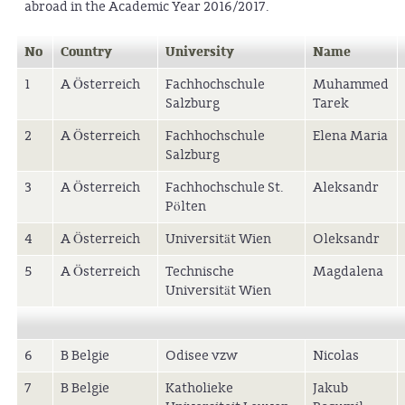
abroad in the Academic Year 2016/2017.
No
Country
University
Name
1
A Österreich
Fachhochschule
Muhammed
Salzburg
Tarek
2
A Österreich
Fachhochschule
Elena Maria
Salzburg
3
A Österreich
Fachhochschule St.
Aleksandr
Pölten
4
A Österreich
Universität Wien
Oleksandr
5
A Österreich
Technische
Magdalena
Universität Wien
6
B Belgie
Odisee vzw
Nicolas
7
B Belgie
Katholieke
Jakub