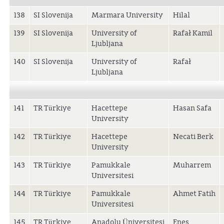
138
SI Slovenija
Marmara University
Hilal
139
SI Slovenija
University of
Rafał Kamil
Ljubljana
140
SI Slovenija
University of
Rafał
Ljubljana
141
TR Türkiye
Hacettepe
Hasan Safa
University
142
TR Türkiye
Hacettepe
Necati Berk
University
143
TR Türkiye
Pamukkale
Muharrem
Universitesi
144
TR Türkiye
Pamukkale
Ahmet Fatih
Universitesi
145
TR Türkiye
Anadolu Üniversitesi
Enes