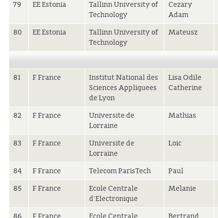
79
EE Estonia
Tallinn University of
Cezary
Technology
Adam
80
EE Estonia
Tallinn University of
Mateusz
Technology
81
F France
Institut National des
Lisa Odile
Sciences Appliquees
Catherine
de Lyon
82
F France
Universite de
Mathias
Lorraine
83
F France
Universite de
Loic
Lorraine
84
F France
Telecom ParisTech
Paul
85
F France
Ecole Centrale
Melanie
d'Electronique
86
F France
Ecole Centrale
Bertrand