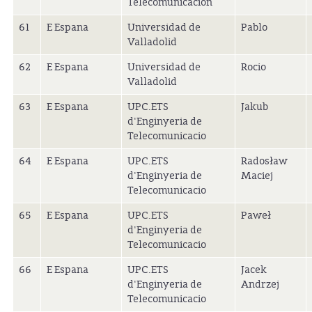
Telecomunicacion
61
E Espana
Universidad de
Pablo
Valladolid
62
E Espana
Universidad de
Rocio
Valladolid
63
E Espana
UPC.ETS
Jakub
d'Enginyeria de
Telecomunicacio
64
E Espana
UPC.ETS
Radosław
d'Enginyeria de
Maciej
Telecomunicacio
65
E Espana
UPC.ETS
Paweł
d'Enginyeria de
Telecomunicacio
66
E Espana
UPC.ETS
Jacek
d'Enginyeria de
Andrzej
Telecomunicacio