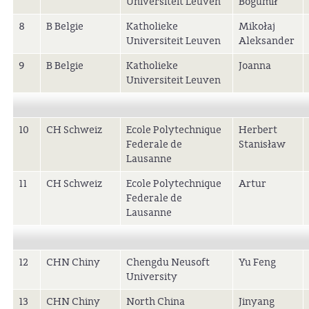
Universiteit Leuven
Bogumił
8
B Belgie
Katholieke
Mikołaj
Universiteit Leuven
Aleksander
9
B Belgie
Katholieke
Joanna
Universiteit Leuven
10
CH Schweiz
Ecole Polytechnique
Herbert
Federale de
Stanisław
Lausanne
11
CH Schweiz
Ecole Polytechnique
Artur
Federale de
Lausanne
12
CHN Chiny
Chengdu Neusoft
Yu Feng
University
13
CHN Chiny
North China
Jinyang