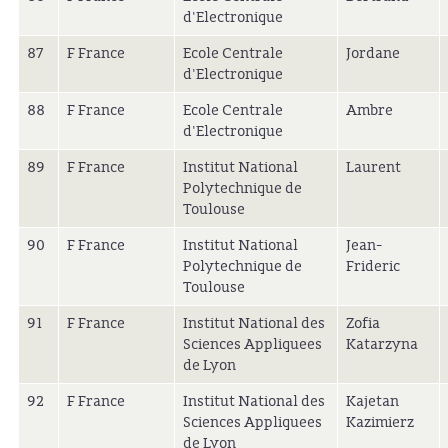
d'Electronique
87
F France
Ecole Centrale
Jordane
d'Electronique
88
F France
Ecole Centrale
Ambre
d'Electronique
89
F France
Institut National
Laurent
Polytechnique de
Toulouse
90
F France
Institut National
Jean-
Polytechnique de
Frideric
Toulouse
91
F France
Institut National des
Zofia
Sciences Appliquees
Katarzyna
de Lyon
92
F France
Institut National des
Kajetan
Sciences Appliquees
Kazimierz
de Lyon