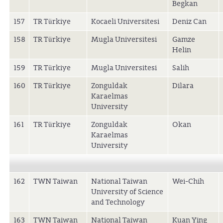
Begkan
157
TR Türkiye
Kocaeli Universitesi
Deniz Can
158
TR Türkiye
Mugla Universitesi
Gamze
Helin
159
TR Türkiye
Mugla Universitesi
Salih
160
TR Türkiye
Zonguldak
Dilara
Karaelmas
University
161
TR Türkiye
Zonguldak
Okan
Karaelmas
University
162
TWN Taiwan
National Taiwan
Wei-Chih
University of Science
and Technology
163
TWN Taiwan
National Taiwan
Kuan Ying