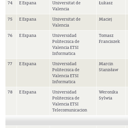
74
E Espana
Universitat de
Łukasz
Valencia
75
E Espana
Universitat de
Maciej
Valencia
76
E Espana
Universidad
Tomasz
Politecnica de
Franciszek
Valencia ETSI
Informatica
77
E Espana
Universidad
Marcin
Politecnica de
Stanisław
Valencia ETSI
Informatica
78
E Espana
Universidad
Weronika
Politecnica de
Sylwia
Valencia ETSI
Telecomunicacion