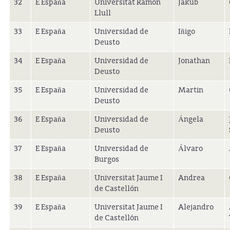
32
E España
Universitat Ramon
Jakub
Llull
33
E España
Universidad de
Iñigo
Deusto
34
E España
Universidad de
Jonathan
Deusto
35
E España
Universidad de
Martin
Deusto
36
E España
Universidad de
Ángela
Deusto
37
E España
Universidad de
Álvaro
Burgos
38
E España
Universitat Jaume I
Andrea
de Castellón
39
E España
Universitat Jaume I
Alejandro
de Castellón