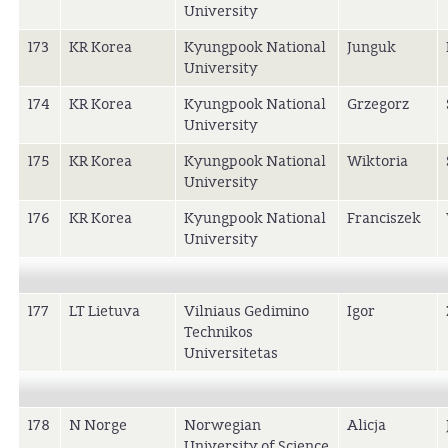
University
173
KR Korea
Kyungpook National
Junguk
University
174
KR Korea
Kyungpook National
Grzegorz
University
175
KR Korea
Kyungpook National
Wiktoria
University
176
KR Korea
Kyungpook National
Franciszek
University
177
LT Lietuva
Vilniaus Gedimino
Igor
Technikos
Universitetas
178
N Norge
Norwegian
Alicja
University of Science