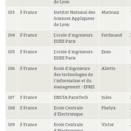
de Lyon
103
F France
Institut National des
Mateusz
Sciences Appliquees
de Lyon
104
F France
L'école d'ingénieurs
Ferdinand
ESIEE Paris
105
F France
L'école d'ingénieurs
Enzo
ESIEE Paris
106
F France
Ecole d'ingénieurs
Aliette
des technologies de
l'information et du
management - EFREI
107
F France
ENSTA ParisTech
Jules
108
F France
Ecole Centrale
Phelyx
d'Electronique
109
F France
Ecole Centrale
Victor
d'Electronique