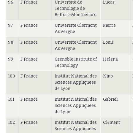
96
F France
Universite de
Lucas
Technologie de
Belfort-Montbeliard
97
F France
Universite Clermont
Pierre
Auvergne
98
F France
Universite Clermont
Louis
Auvergne
99
F France
Grenoble Institute of
Helena
Technology
100
F France
Institut National des
Nino
Sciences Appliquees
de Lyon
101
F France
Institut National des
Gabriel
Sciences Appliquees
de Lyon
102
F France
Institut National des
Clément
Sciences Appliquees