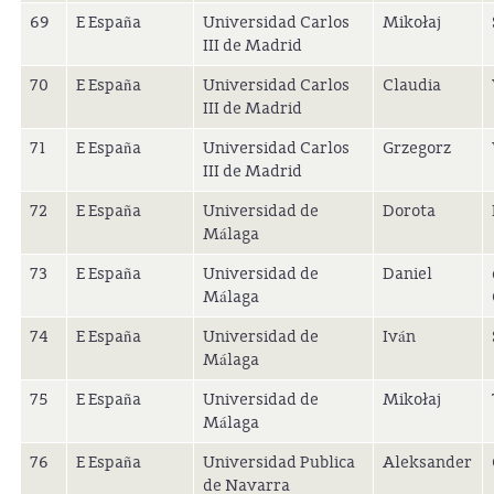
69
E España
Universidad Carlos
Mikołaj
III de Madrid
70
E España
Universidad Carlos
Claudia
III de Madrid
71
E España
Universidad Carlos
Grzegorz
III de Madrid
72
E España
Universidad de
Dorota
Málaga
73
E España
Universidad de
Daniel
Málaga
74
E España
Universidad de
Iván
Málaga
75
E España
Universidad de
Mikołaj
Málaga
76
E España
Universidad Publica
Aleksander
de Navarra