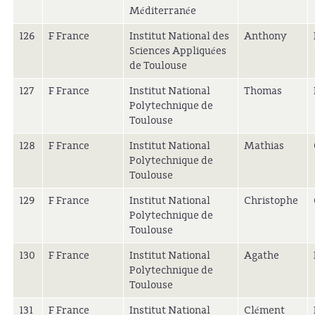
Méditerranée
126
F France
Institut National des
Anthony
Sciences Appliquées
de Toulouse
127
F France
Institut National
Thomas
Polytechnique de
Toulouse
128
F France
Institut National
Mathias
Polytechnique de
Toulouse
129
F France
Institut National
Christophe
Polytechnique de
Toulouse
130
F France
Institut National
Agathe
Polytechnique de
Toulouse
131
F France
Institut National
Clément