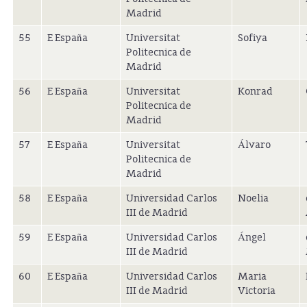
Madrid
55
E España
Universitat
Sofiya
Politecnica de
Madrid
56
E España
Universitat
Konrad
Politecnica de
Madrid
57
E España
Universitat
Álvaro
Politecnica de
Madrid
58
E España
Universidad Carlos
Noelia
III de Madrid
59
E España
Universidad Carlos
Ángel
III de Madrid
60
E España
Universidad Carlos
Maria
III de Madrid
Victoria