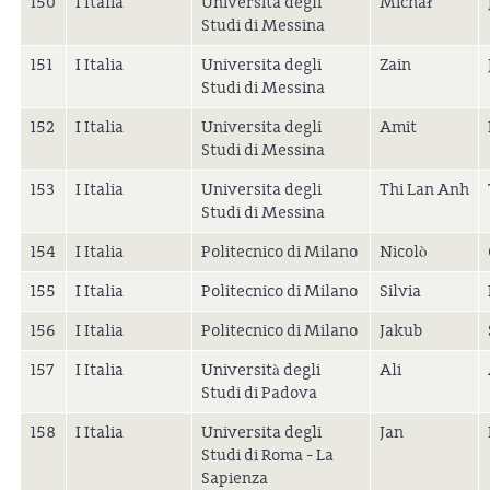
150
I Italia
Universita degli
Michał
Studi di Messina
151
I Italia
Universita degli
Zain
Studi di Messina
152
I Italia
Universita degli
Amit
Studi di Messina
153
I Italia
Universita degli
Thi Lan Anh
Studi di Messina
154
I Italia
Politecnico di Milano
Nicolò
155
I Italia
Politecnico di Milano
Silvia
156
I Italia
Politecnico di Milano
Jakub
157
I Italia
Università degli
Ali
Studi di Padova
158
I Italia
Universita degli
Jan
Studi di Roma - La
Sapienza