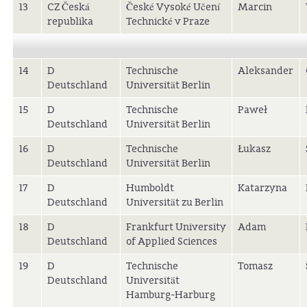
13
CZ Česká
České Vysoké Učení
Marcin
republika
Technické v Praze
14
D
Technische
Aleksander
Deutschland
Universität Berlin
15
D
Technische
Paweł
Deutschland
Universität Berlin
16
D
Technische
Łukasz
Deutschland
Universität Berlin
17
D
Humboldt
Katarzyna
Deutschland
Universität zu Berlin
18
D
Frankfurt University
Adam
Deutschland
of Applied Sciences
19
D
Technische
Tomasz
Deutschland
Universität
Hamburg-Harburg