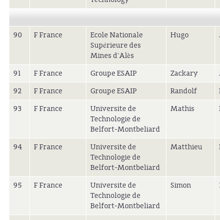
90
F France
Ecole Nationale
Hugo
Supérieure des
Mines d'Alès
91
F France
Groupe ESAIP
Zackary
92
F France
Groupe ESAIP
Randolf
93
F France
Universite de
Mathis
Technologie de
Belfort-Montbeliard
94
F France
Universite de
Matthieu
Technologie de
Belfort-Montbeliard
95
F France
Universite de
Simon
Technologie de
Belfort-Montbeliard