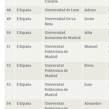
Canaria
48
E España
Universidad de Leon
Adrián
49
E España
Universidad De La
Javier
Rioja
50
E España
Universidad
Alba
Autonoma de Madrid
51
E España
Universitat
Manuel
Politecnica de
Madrid
52
E España
Universitat
Elena
Politecnica de
Madrid
53
E España
Universitat
Juan
Politecnica de
Madrid
54
E España
Universitat
Alejandro
Politecnica de