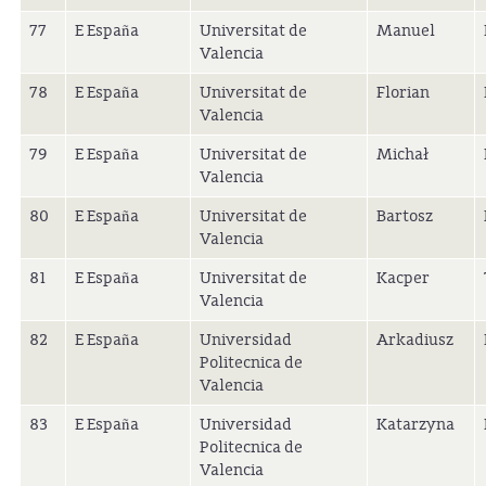
77
E España
Universitat de
Manuel
Valencia
78
E España
Universitat de
Florian
Valencia
79
E España
Universitat de
Michał
Valencia
80
E España
Universitat de
Bartosz
Valencia
81
E España
Universitat de
Kacper
Valencia
82
E España
Universidad
Arkadiusz
Politecnica de
Valencia
83
E España
Universidad
Katarzyna
Politecnica de
Valencia