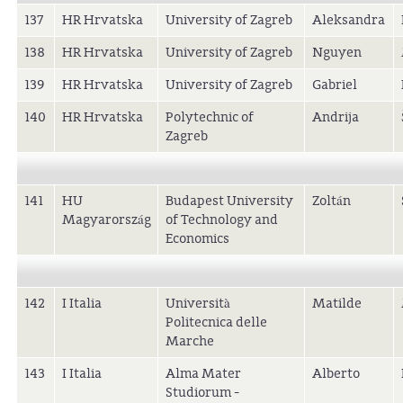
137
HR Hrvatska
University of Zagreb
Aleksandra
138
HR Hrvatska
University of Zagreb
Nguyen
139
HR Hrvatska
University of Zagreb
Gabriel
140
HR Hrvatska
Polytechnic of
Andrija
Zagreb
141
HU
Budapest University
Zoltán
Magyarország
of Technology and
Economics
142
I Italia
Università
Matilde
Politecnica delle
Marche
143
I Italia
Alma Mater
Alberto
Studiorum -