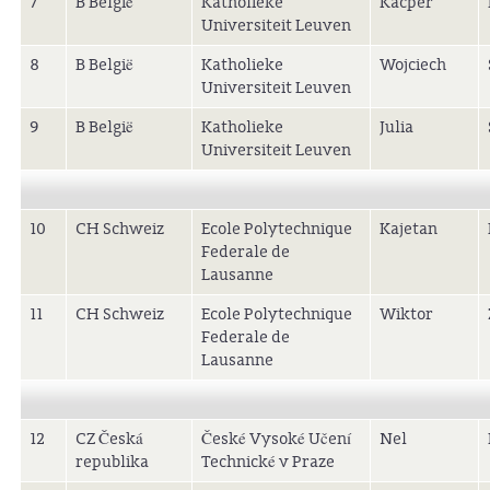
7
B België
Katholieke
Kacper
Universiteit Leuven
8
B België
Katholieke
Wojciech
Universiteit Leuven
9
B België
Katholieke
Julia
Universiteit Leuven
10
CH Schweiz
Ecole Polytechnique
Kajetan
Federale de
Lausanne
11
CH Schweiz
Ecole Polytechnique
Wiktor
Federale de
Lausanne
12
CZ Česká
České Vysoké Učení
Nel
republika
Technické v Praze