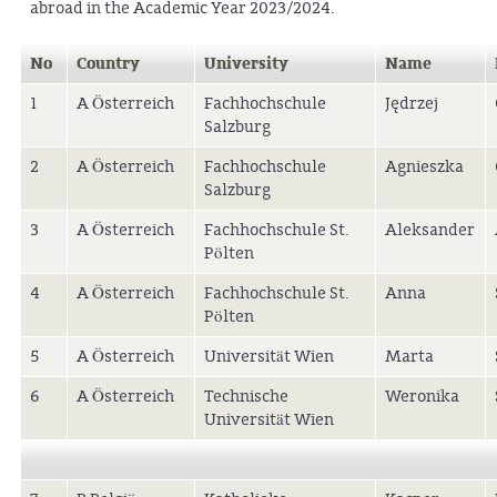
abroad in the Academic Year 2023/2024.
No
Country
University
Name
1
A Österreich
Fachhochschule
Jędrzej
Salzburg
2
A Österreich
Fachhochschule
Agnieszka
Salzburg
3
A Österreich
Fachhochschule St.
Aleksander
Pölten
4
A Österreich
Fachhochschule St.
Anna
Pölten
5
A Österreich
Universität Wien
Marta
6
A Österreich
Technische
Weronika
Universität Wien