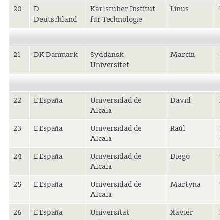
20
D
Karlsruher Institut
Linus
Deutschland
für Technologie
21
DK Danmark
Syddansk
Marcin
Universitet
22
E España
Universidad de
David
Alcala
23
E España
Universidad de
Raúl
Alcala
24
E España
Universidad de
Diego
Alcala
25
E España
Universidad de
Martyna
Alcala
26
E España
Universitat
Xavier