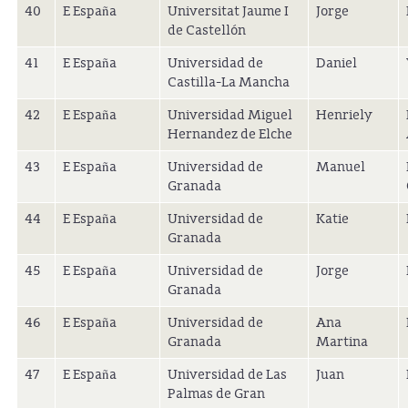
40
E España
Universitat Jaume I
Jorge
de Castellón
41
E España
Universidad de
Daniel
Castilla-La Mancha
42
E España
Universidad Miguel
Henriely
Hernandez de Elche
43
E España
Universidad de
Manuel
Granada
44
E España
Universidad de
Katie
Granada
45
E España
Universidad de
Jorge
Granada
46
E España
Universidad de
Ana
Granada
Martina
47
E España
Universidad de Las
Juan
Palmas de Gran