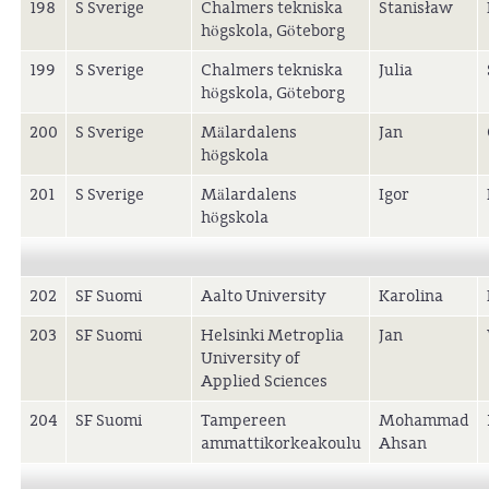
198
S Sverige
Chalmers tekniska
Stanisław
högskola, Göteborg
199
S Sverige
Chalmers tekniska
Julia
högskola, Göteborg
200
S Sverige
Mälardalens
Jan
högskola
201
S Sverige
Mälardalens
Igor
högskola
202
SF Suomi
Aalto University
Karolina
203
SF Suomi
Helsinki Metroplia
Jan
University of
Applied Sciences
204
SF Suomi
Tampereen
Mohammad
ammattikorkeakoulu
Ahsan