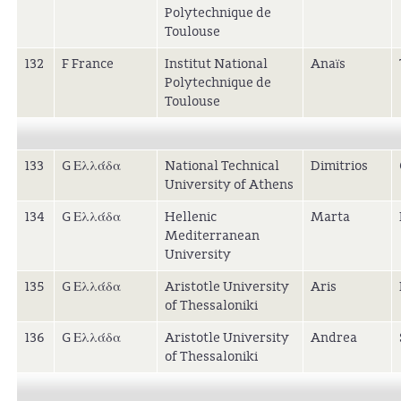
Polytechnique de
Toulouse
132
F France
Institut National
Anaïs
Polytechnique de
Toulouse
133
G Ελλάδα
National Technical
Dimitrios
University of Athens
134
G Ελλάδα
Hellenic
Marta
Mediterranean
University
135
G Ελλάδα
Aristotle University
Aris
of Thessaloniki
136
G Ελλάδα
Aristotle University
Andrea
of Thessaloniki