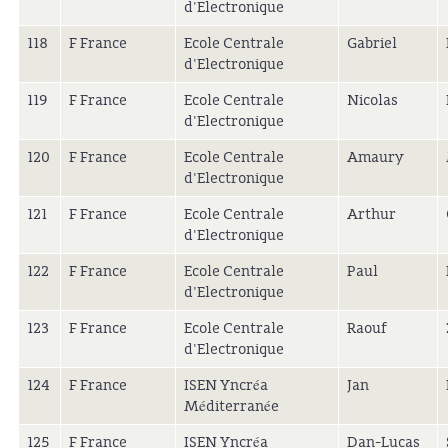
d'Electronique
118
F France
Ecole Centrale
Gabriel
d'Electronique
119
F France
Ecole Centrale
Nicolas
d'Electronique
120
F France
Ecole Centrale
Amaury
d'Electronique
121
F France
Ecole Centrale
Arthur
d'Electronique
122
F France
Ecole Centrale
Paul
d'Electronique
123
F France
Ecole Centrale
Raouf
d'Electronique
124
F France
ISEN Yncréa
Jan
Méditerranée
125
F France
ISEN Yncréa
Dan-Lucas