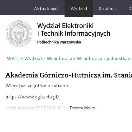
Aktualności
Wydział
Studenci
K
WEITI
Wydział
Współpraca
Współpraca z jednostka
»
»
»
Akademia Górniczo-Hutnicza im. Stani
Więcej szczegółów na stronie:
https://www.agh.edu.pl/
-
Opublikowano: 23.07.2018 09:11
Dorota Myko