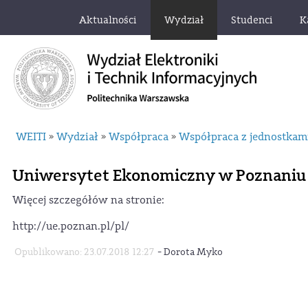
Aktualności
Wydział
Studenci
K
WEITI
Wydział
Współpraca
Współpraca z jednostka
»
»
»
Uniwersytet Ekonomiczny w Poznaniu
Więcej szczegółów na stronie:
http://ue.poznan.pl/pl/
-
Opublikowano: 23.07.2018 12:27
Dorota Myko