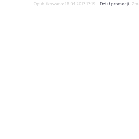
-
Opublikowano: 18.04.2013 13:19
Dział promocji
Zmo