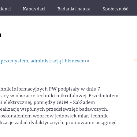
denci
Kandydaci
Badania i nauka
Społeczność
 przemysłem, administracją i biznesem
»
chnik Informacyjnych PW podpisały w dniu 7
acy w obszarze techniki mikrofalowej. Przedmiotem
ii elektrycznej, pomiędzy GUM - Zakładem
realizację wspólnych przedsięwzięć badawczych,
doskonaleniem wzorców jednostek miar, technik
lizacje zadań dydaktycznych, promowanie osiągnięć