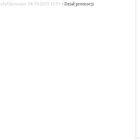
-
dyfikowano: 08.04.2015 15:51
Dział promocji