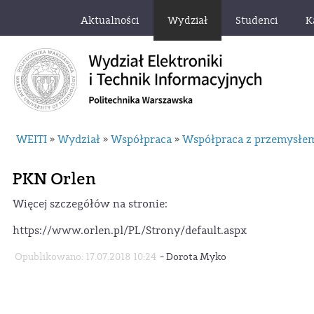
Aktualności
Wydział
Studenci
K
WEITI
Wydział
Współpraca
Współpraca z przemysłem,
»
»
»
PKN Orlen
Więcej szczegółów na stronie:
https://www.orlen.pl/PL/Strony/default.aspx
-
Opublikowano: 17.07.2018 10:24
Dorota Myko