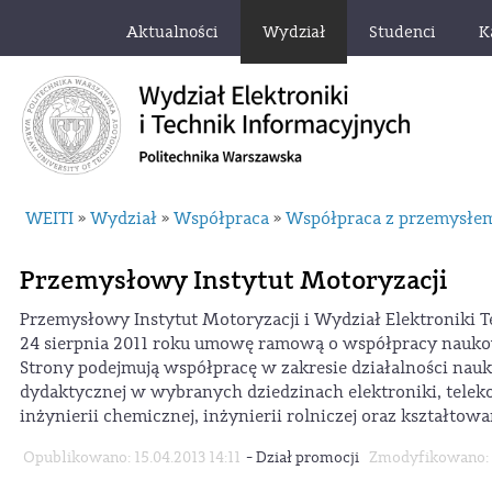
Aktualności
Wydział
Studenci
K
WEITI
Wydział
Współpraca
Współpraca z przemysłem,
»
»
»
Przemysłowy Instytut Motoryzacji
Przemysłowy Instytut Motoryzacji i Wydział Elektroniki 
24 sierpnia 2011 roku umowę ramową o współpracy naukowo
Strony podejmują współpracę w zakresie działalności nauk
dydaktycznej w wybranych dziedzinach elektroniki, telekom
inżynierii chemicznej, inżynierii rolniczej oraz kształtow
-
Opublikowano: 15.04.2013 14:11
Dział promocji
Zmodyfikowano: 0