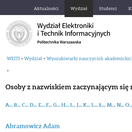
Aktualności
Wydział
Studenci
K
WEITI
Wydział
Wyszukiwarki nauczycieli akademicki
»
»
»
Osoby z nazwiskiem zaczynającym się 
A...
B...
C...
D...
E...
F...
G...
H...
I...
J...
K...
L...
Ł...
M...
N...
O..
Abramowicz Adam