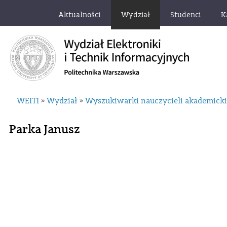
Aktualności
Wydział
Studenci
K
WEITI
Wydział
Wyszukiwarki nauczycieli akademick
»
»
Parka Janusz