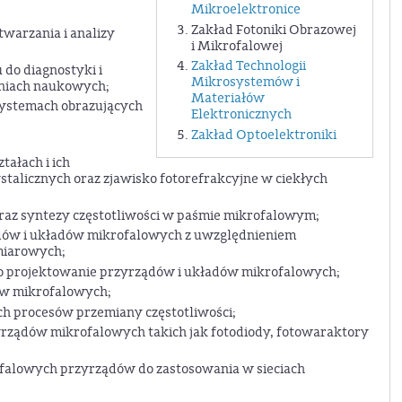
Mikroelektronice
Zakład Fotoniki Obrazowej
warzania i analizy
i Mikrofalowej
Zakład Technologii
do diagnostyki i
Mikrosystemów i
niach naukowych;
Materiałów
systemach obrazujących
Elektronicznych
Zakład Optoelektroniki
tałach i ich
talicznych oraz zjawisko fotorefrakcyjne w ciekłych
 oraz syntezy częstotliwości w paśmie mikrofalowym;
ów i układów mikrofalowych z uwzględnieniem
miarowych;
projektowanie przyrządów i układów mikrofalowych;
ów mikrofalowych;
h procesów przemiany częstotliwości;
ządów mikrofalowych takich jak fotodiody, fotowaraktory
falowych przyrządów do zastosowania w sieciach