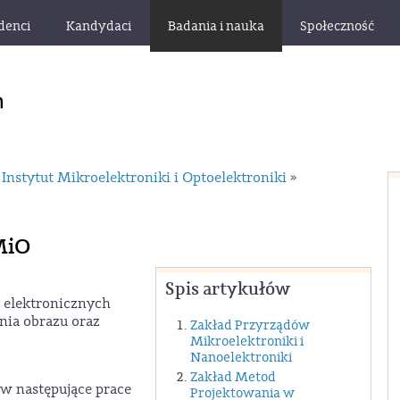
denci
Kandydaci
Badania i nauka
Społeczność
Instytut Mikroelektroniki i Optoelektroniki
»
MiO
Spis artykułów
 elektronicznych
nia obrazu oraz
Zakład Przyrządów
Mikroelektroniki i
Nanoelektroniki
Zakład Metod
w następujące prace
Projektowania w