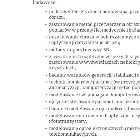
badawcze:
podstawy teoretyczne modelowania, przet
obrazu;
zastosowanie metod przetwarzania obrazu 
pomiarów w przemyśle, medycynie i bada
pozyskiwanie obrazu w polaryzacyjnych 
i optyczne przetwarzanie obrazu;
metody i algorytmy wizji 3D;
zjawiska elektrooptyczne w ciekłych krysz
zastosowanie w wyświetlaczach ciekłokrys
kryształach;
badanie warunków generacji, stabilizacji
techniki pomiarowe parametrów przyrząd
automatyzacji i komputeryzacji metod po
modelowanie i wspomagane komputerowo 
optyczne sterowanie parametrami układ
badanie i modelowanie opto-mikrofalowyc
modelowanie sterowanych optycznie przyr
i fototranzystory;
modelowanie optoelektronicznych i mikro
telekomunikacyjnych.