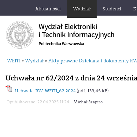
Aktualności
Wydział
Studenci
K
WEITI
Wydział
Akty prawne Dziekana i dokumenty R
»
»
Uchwała nr 62/2024 z dnia 24 wrześni
Uchwała-RW-WEiTI_62.2024
(pdf, 133,45 kB)
-
Opublikowano: 22.04.2025 11:24
Michał Szapiro