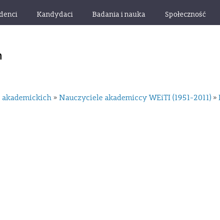
denci
Kandydaci
Badania i nauka
Społeczność
i akademickich
Nauczyciele akademiccy WEiTI (1951-2011)
»
»