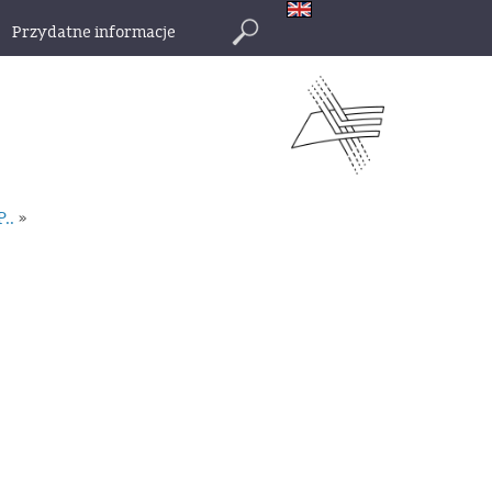
Przydatne informacje
Szukaj
P..
»