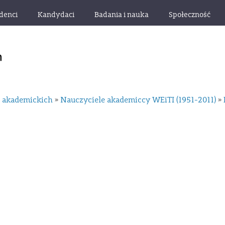
denci
Kandydaci
Badania i nauka
Społeczność
i akademickich
Nauczyciele akademiccy WEiTI (1951-2011)
»
»