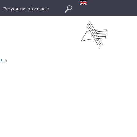
Przydatne informacje
Szukaj
P..
»