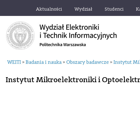
Aktualności
Wydział
Studenci
K
WEITI
Badania i nauka
Obszary badawcze
Instytut Mi
»
»
»
Instytut Mikroelektroniki i Optoelekt