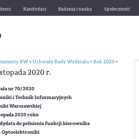
denci
Kandydaci
Badania i nauka
Społeczność
okumenty RW
Uchwały Rady Wydziału
Rok 2020
»
»
»
stopada 2020 r.
ała nr 70/2020
oniki i Technik Informacyjnych
niki Warszawskiej
stopada 2020 roku
ydata do pełnienia funkcji kierownika
 Optoelektroniki