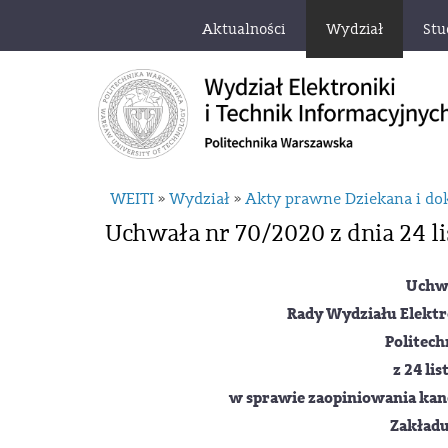
Aktualności
Wydział
Stu
WEITI
Wydział
Akty prawne Dziekana i d
»
»
Uchwała nr 70/2020 z dnia 24 li
Uchw
Rady Wydziału Elektr
Politech
z 24 li
w sprawie zaopiniowania kand
Zakładu