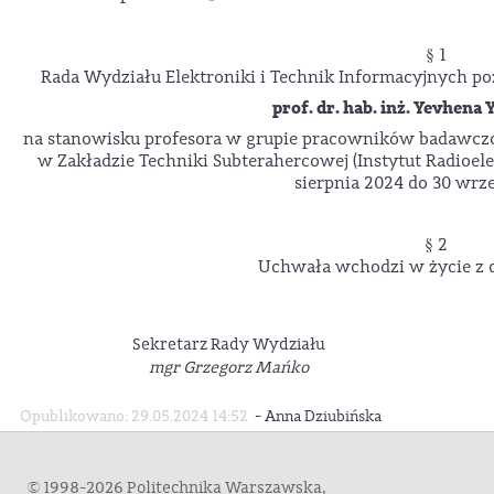
§ 1
Rada Wydziału Elektroniki i Technik Informacyjnych po
prof. dr. hab. inż. Yevhena
na stanowisku profesora w grupie pracowników badawcz
w Zakładzie Techniki Subterahercowej (Instytut Radioel
sierpnia 2024 do 30 wrz
§ 2
Uchwała wchodzi w życie z d
Sekretarz Rady Wydziału
mgr Grzegorz Mańko
-
Opublikowano: 29.05.2024 14:52
Anna Dziubińska
© 1998-2026 Politechnika Warszawska,