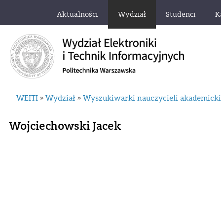
Aktualności
Wydział
Studenci
K
WEITI
Wydział
Wyszukiwarki nauczycieli akademick
»
»
Wojciechowski Jacek